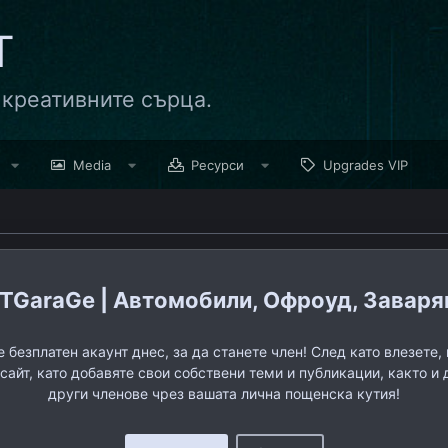
Т
 креативните сърца.
Media
Ресурси
Upgrades VIP
TGaraGe | Автомобили, Офроуд, Заварява
 безплатен акаунт днес, за да станете член! След като влезете
 сайт, като добавяте свои собствени теми и публикации, както и 
други членове чрез вашата лична пощенска кутия!