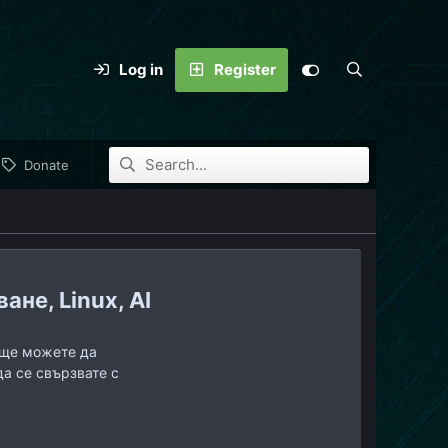
Log in
Register
Donate
не, Linux, AI
, ще можете да
да се свързвате с