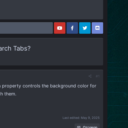
earch Tabs?
#1
h property controls the background color for
th them.
Last edited:
May 9, 2025
Отговор