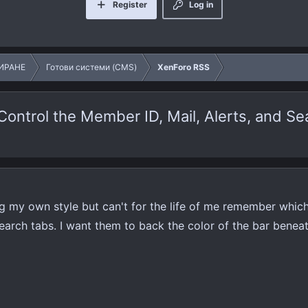
Register
Log in
ИРАНЕ
Готови системи (CMS)
XenForo RSS
Control the Member ID, Mail, Alerts, and S
g my own style but can't for the life of me remember whic
earch tabs. I want them to back the color of the bar benea