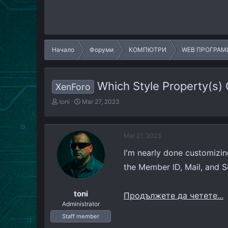
Начало
Форуми
КОМПЮТРИ
WEB ПРОГРАМ
Which Style Property(s) 
XenForo
T
S
toni
Mar 27, 2023
h
t
r
a
e
r
Mar 27, 2023
a
t
d
d
I'm nearly done customizin
s
a
t
t
the Member ID, Mail, and S
a
e
r
toni
t
Продължете да четете...
e
Administrator
r
Staff member