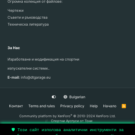
Огромна колекция от файлове:
Чертежи
Съвети и ръководства
Техническа литература
За Нас
Изработване и модификация на спортни
изпускателни системи..
E-mail:
info@dtgarage.eu
Bulgarian
Контакт
Terms and rules
Privacy policy
Help
Начало
R
S
S
®
Community platform by XenForo
© 2010-2024 XenForo Ltd.
Спортни Ауспуси
от Тони
🛡️ Този сайт използва аналитични инструменти за