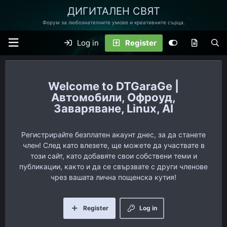
ДИГИТАЛЕН СВЯТ
Форум за любознателните умове и креативните сърца.
Log in
Register
DTGaraGe |
Автомобили, Офроуд,
Заваряване, Linux, AI
Регистрирайте безплатен акаунт днес, за да станете
член! След като влезете, ще можете да участвате в
този сайт, като добавяте свои собствени теми и
публикации, както и да се свързвате с други членове
чрез вашата лична пощенска кутия!
Register
Log in