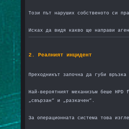
Този път наруших собственото си пр
Исках да видя какво ще направи аге
2. Реалният инцидент
Преходникът започна да губи връзка
Най-вероятният механизъм беше HPD 
„свързан“ и „разкачен“.
За операционната система това изгл