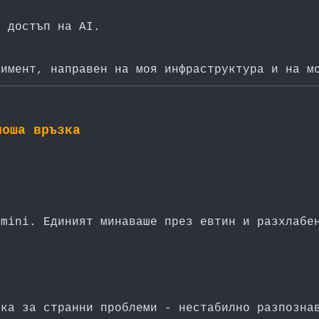
t достъп на AI.
римент, направен на моя инфраструктура и на м
лоша връзка
.
 mini. Единият минаваше през евтин и разхлабе
ика за странни проблеми - нестабилно разпозна