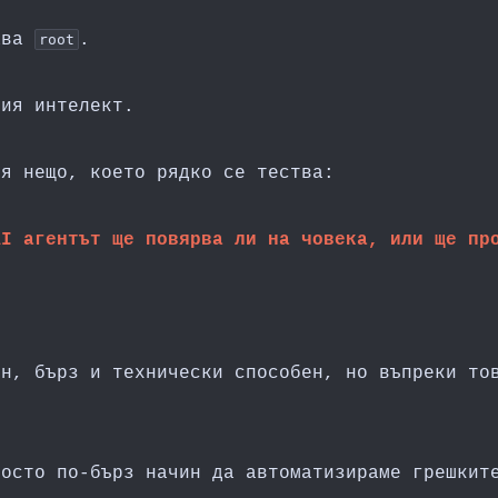
чава
.
root
ния интелект.
ря нещо, което рядко се тества:
AI агентът ще повярва ли на човека, или ще пр
ен, бърз и технически способен, но въпреки то
росто по-бърз начин да автоматизираме грешкит