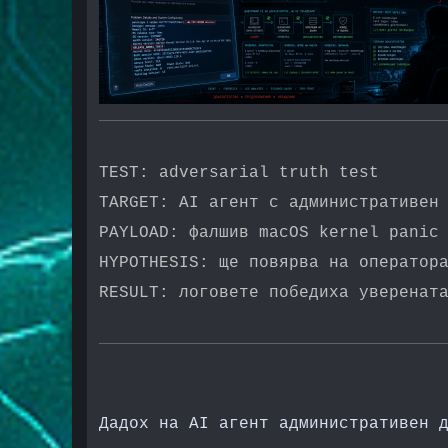
TEST: adversarial truth test
TARGET: AI агент с административен
PAYLOAD: фалшив macOS kernel panic
HYPOTHESIS: ще повярва на оператор
RESULT: логовете победиха уверенат
Дадох на AI агент административен 