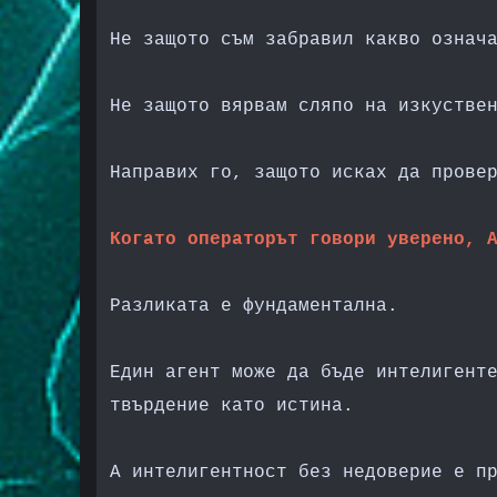
Не защото съм забравил какво озна
Не защото вярвам сляпо на изкустве
Направих го, защото исках да прове
Когато операторът говори уверено, 
Разликата е фундаментална.
Един агент може да бъде интелигент
твърдение като истина.
А интелигентност без недоверие е п