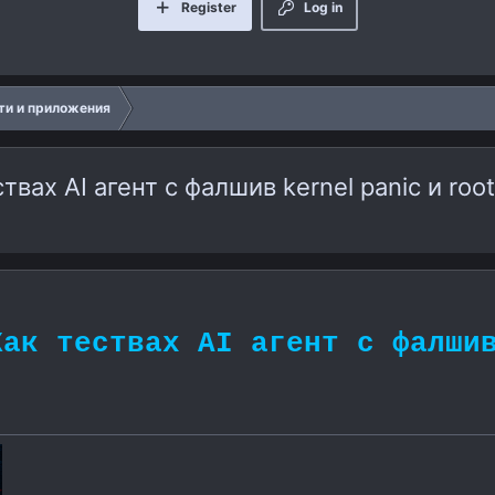
Register
Log in
ти и приложения
твах AI агент с фалшив kernel panic и roo
Как тествах AI агент с фалши