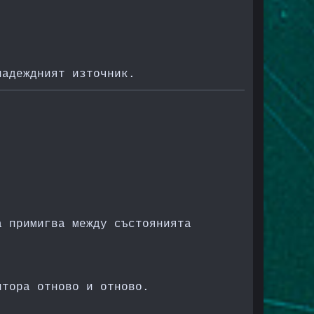
надеждният източник.
 примигва между състоянията
итора отново и отново.