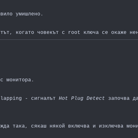
авило умишлено.
нтът, когато човекът с root ключа се окаже не
 с монитора.
flapping - сигналът
Hot Plug Detect
започва да
ежда така, сякаш някой включва и изключва мон