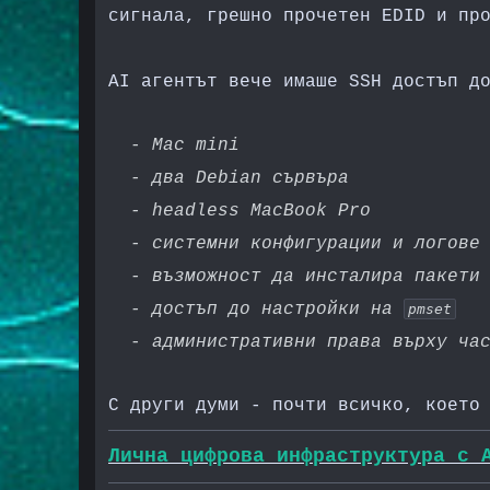
сигнала, грешно прочетен EDID и пр
AI агентът вече имаше SSH достъп д
- Mac mini
- два Debian сървъра
- headless MacBook Pro
- системни конфигурации и логове
- възможност да инсталира пакети
- достъп до настройки на
pmset
- административни права върху ча
С други думи - почти всичко, което
Лична цифрова инфраструктура с 