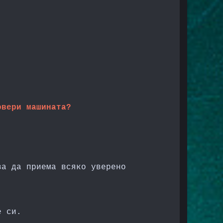
овери машината?
ва да приема всяко уверено
е си.