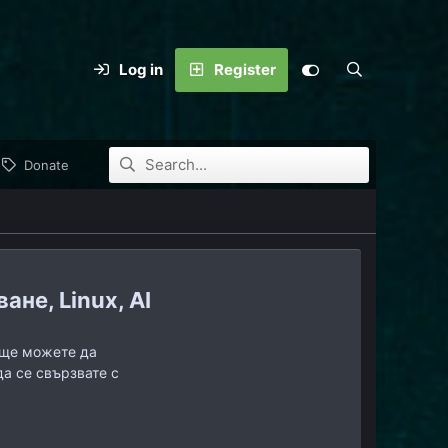
Log in
Register
Donate
не, Linux, AI
, ще можете да
да се свързвате с