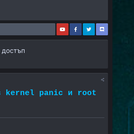
t достъп
в kernel panic и root