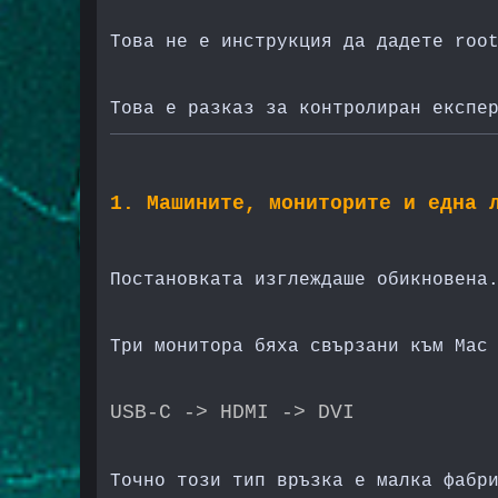
Това не е инструкция да дадете roo
Това е разказ за контролиран експе
1. Машините, мониторите и една 
Постановката изглеждаше обикновена
Три монитора бяха свързани към Mac
USB-C -> HDMI -> DVI
Точно този тип връзка е малка фабр