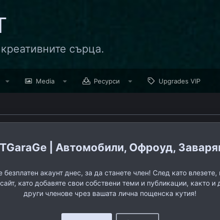
Т
 креативните сърца.
Media
Ресурси
Upgrades VIP
TGaraGe | Автомобили, Офроуд, Заварява
 безплатен акаунт днес, за да станете член! След като влезете
 сайт, като добавяте свои собствени теми и публикации, както и 
други членове чрез вашата лична пощенска кутия!