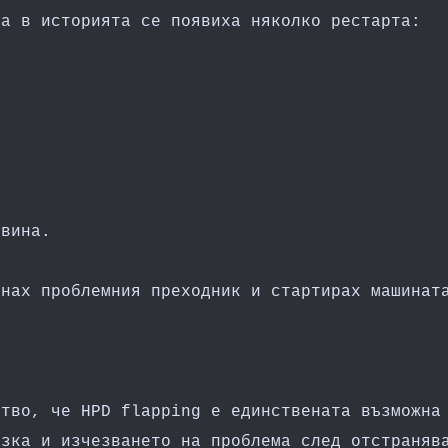
 а в историята се появиха няколко рестарта:
овина.
хнах проблемния преходник и стартирах машинат
.
ство, че HPD flapping е единствената възможна
ъзка и изчезването на проблема след отстраняв