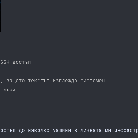
 SSH достъп
а, защото текстът изглежда системен
а лъжа
достъп до няколко машини в личната ми инфраст