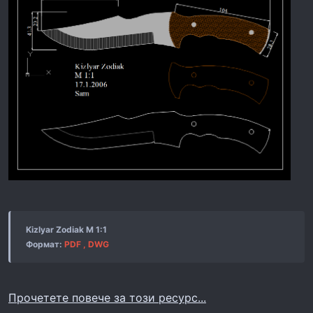
Kizlyar Zodiak M 1:1
Формат:
PDF , DWG
Прочетете повече за този ресурс...