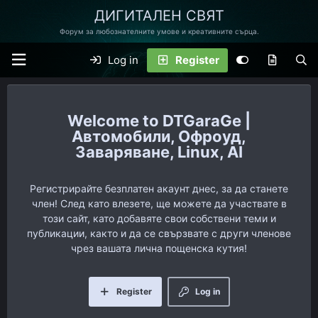
ДИГИТАЛЕН СВЯТ
Форум за любознателните умове и креативните сърца.
Log in
Register
DTGaraGe |
Автомобили, Офроуд,
Заваряване, Linux, AI
Регистрирайте безплатен акаунт днес, за да станете
член! След като влезете, ще можете да участвате в
този сайт, като добавяте свои собствени теми и
публикации, както и да се свързвате с други членове
чрез вашата лична пощенска кутия!
Register
Log in