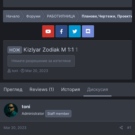
Начало
Форуми
РАБОТИЛНИЦА
Планове,Чертежи, Проекти 
Kizlyar Zodiak M 1:1
1
НОЖ
Нямате разрешение за изтегляне
T
S
toni
Mar 20, 2023
h
t
r
a
e
r
Преглед
Reviews (1)
История
Дискусия
a
t
d
d
s
a
toni
t
t
Administrator
a
e
Staff member
r
t
Mar 20, 2023
#1
e