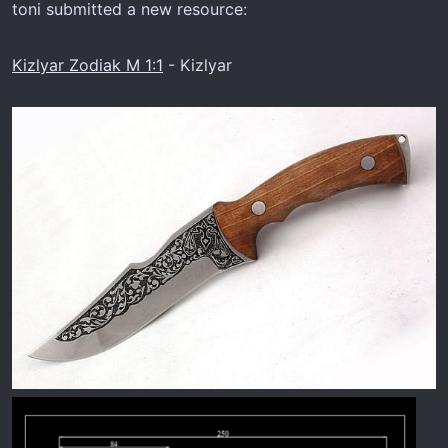
r
toni submitted a new resource:
Kizlyar Zodiak M 1:1
- Kizlyar