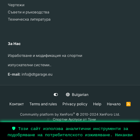
Чертежи
Съвети и ръководства
Техническа литература
За Нас
Изработване и модификация на спортни
изпускателни системи..
E-mail:
info@dtgarage.eu
Bulgarian
Контакт
Terms and rules
Privacy policy
Help
Начало
R
S
S
®
Community platform by XenForo
© 2010-2024 XenForo Ltd.
Спортни Ауспуси
от Тони
🛡️ Този сайт използва аналитични инструменти за
подобряване на потребителското изживяване. Никакви
Top