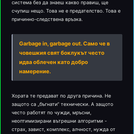
система без да знаеш какво правиш, ще
счупиш нещо. Това не е предателство. Това е
причинно-следствена връзка.
Garbage in, garbage out. Само че в
човешкия свят боклукът често
идва облечен като добро
намерение.
Хората те предават по друга причина. Не
защото са „бъгнати“ технически. А защото
често работят по чужди, мръсни,
неоптимизирани вътрешни алгоритми -
страх, завист, комплекс, алчност, нужда от