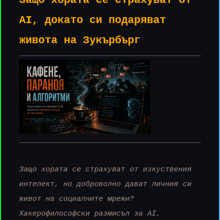
Защо хората се страхуват от
r
AI, докато си подаряват
живота на Зукърбърг
Защо хората се страхуват от изкуствения
интелект, но доброволно дават личния си
живот на социалните мрежи?
Хакерофилософски размисъл за AI,