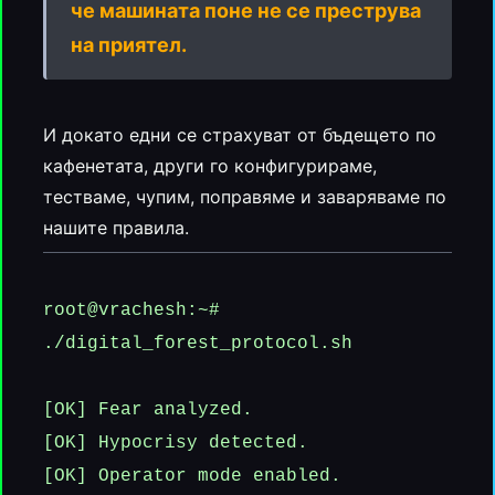
че машината поне не се преструва
на приятел.
И докато едни се страхуват от бъдещето по
кафенетата, други го конфигурираме,
тестваме, чупим, поправяме и заваряваме по
нашите правила.
root@vrachesh:~#
./digital_forest_protocol.sh
[OK] Fear analyzed.
[OK] Hypocrisy detected.
[OK] Operator mode enabled.