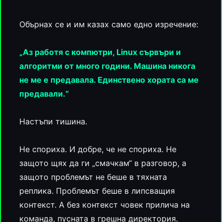
Обърнах се и им казах само едно изречение:
„Аз работя с компютри, Linux сървъри и
алгоритми от много години. Машина никога
не ме е предавала. Единствено хората са ме
предавали.“
Настъпи тишина.
Не спориха. И добре, че не спориха. Не
защото щях да ги „смачкам“ в разговор, а
защото проблемът не беше в тяхната
реплика. Проблемът беше в липсващия
контекст. А без контекст човек прилича на
команда, пусната в грешна директория.