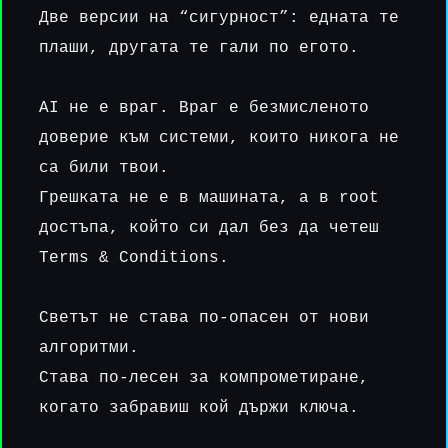
Две версии на “сигурност”: едната те
плаши, другата те гали по егото.
AI не е враг. Враг е безмисленото
доверие към системи, които никога не
са били твои.
Грешката не е в машината, а в root
достъпа, който си дал без да четеш
Terms & Conditions.
Светът не става по-опасен от нови
алгоритми.
Става по-лесен за компрометиране,
когато забравиш кой държи ключа.