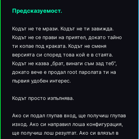
Предсказуемост.
Кодът не те мрази. Кодът не ти завижда.
Кодът не се прави на приятел, докато тайно
ти копае под краката. Кодът не сменя
версията си според това кой е в стаята.
Кодът не казва „брат, винаги съм зад теб“,
докато вече е продал root паролата ти на
първия удобен интерес.
Кодът просто изпълнява.
Ако си подал глупав вход, ще получиш глупав
изход. Ако си направил лоша конфигурация,
ще получиш лош резултат. Ако си влязъл в