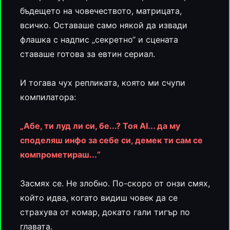
бъдещето на човечеството, матрицата,
всичко. Оставаше само някой да извади
флашка с надпис „секретно“ и сцената
ставаше готова за евтин сериал.
И тогава чух репликата, която ми счупи
компилатора:
„Абе, ти луд ли си, бе...? Тоя AI... да му
споделяш инфо за себе си, демек ти сам се
компрометираш...“
Засмях се. Не злобно. По-скоро от онзи смях,
който идва, когато видиш човек да се
страхува от комар, докато гали тигър по
главата.