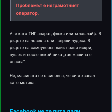
Проблемът е неграмотният
оператор.
AI е като ТИГ апарат, флекс или ъглошлайф. В
ръцете на човек с опит върши чудеса. В
ръцете на самоуверен лаик прави искри,
пушек и после някой вика „тая машина е
опасна“.
Не, машината не е виновна, че си я хванал
като мотика.
Facebook не те пита дали