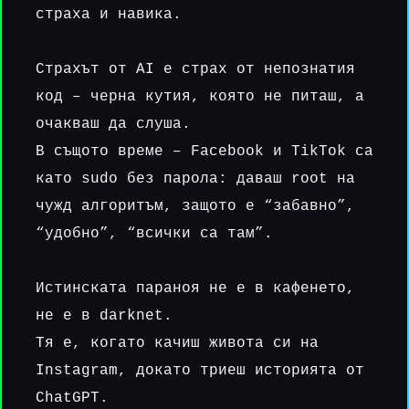
страха и навика.
Страхът от AI е страх от непознатия
код – черна кутия, която не питаш, а
очакваш да слуша.
В същото време – Facebook и TikTok са
като sudo без парола: даваш root на
чужд алгоритъм, защото е “забавно”,
“удобно”, “всички са там”.
Истинската параноя не е в кафенето,
не е в darknet.
Тя е, когато качиш живота си на
Instagram, докато триеш историята от
ChatGPT.