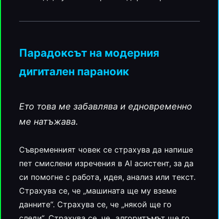
Парадоксът на модерния
дигитален параноик
Ето това ме забавлява и едновременно
ме натъжава.
Съвременният човек се страхува да напише
пет смислени изречения в AI асистент, за да
си помогне с работа, идея, анализ или текст.
Страхува се, че „машината ще му вземе
данните“. Страхува се, че „някой ще го
следи“. Страхува се, че „алгоритъмът ще го