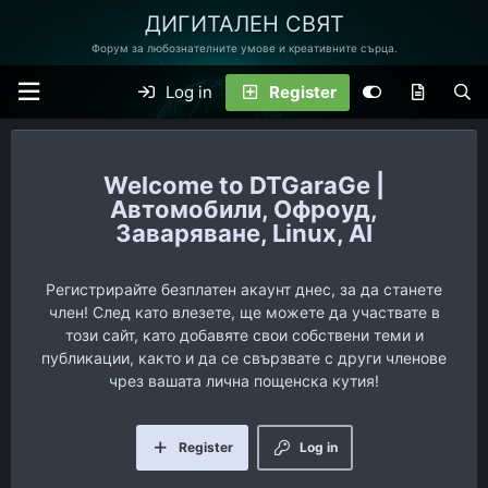
ДИГИТАЛЕН СВЯТ
Форум за любознателните умове и креативните сърца.
Log in
Register
DTGaraGe |
Автомобили, Офроуд,
Заваряване, Linux, AI
Регистрирайте безплатен акаунт днес, за да станете
член! След като влезете, ще можете да участвате в
този сайт, като добавяте свои собствени теми и
публикации, както и да се свързвате с други членове
чрез вашата лична пощенска кутия!
Register
Log in