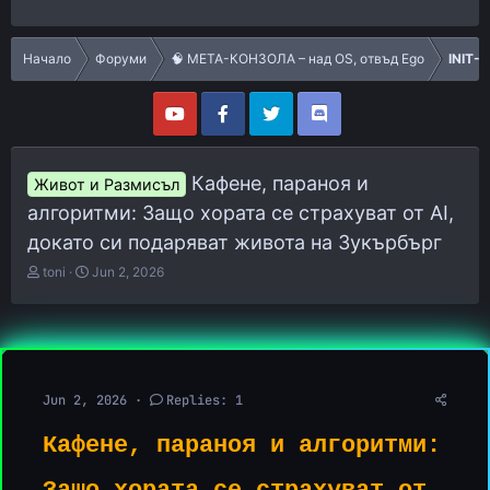
Начало
Форуми
🧠 МЕТА-КОНЗОЛА – над OS, отвъд Ego
INIT-
Кафене, параноя и
Живот и Размисъл
алгоритми: Защо хората се страхуват от AI,
докато си подаряват живота на Зукърбърг
T
S
toni
Jun 2, 2026
h
t
r
a
e
r
a
t
d
d
s
a
Jun 2, 2026
Replies: 1
t
t
a
e
Кафене, параноя и алгоритми:
r
t
e