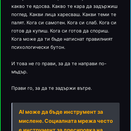
какво те ядосва. Какво те кара да задържиш
поглед. Какви лица харесваш. Какви теми те
палят. Кога си самотен. Кога си слаб. Кога си
готов да купиш. Кога си готов да спориш.
Кога може да ти бъде натиснат правилният
психологически бутон.
И това не го прави, за да те направи по-
мъдър.
Прави го, за да те задържи вътре.
AI може да бъде инструмент за
мислене. Социалната мрежа често
е инструмент за дресировка на