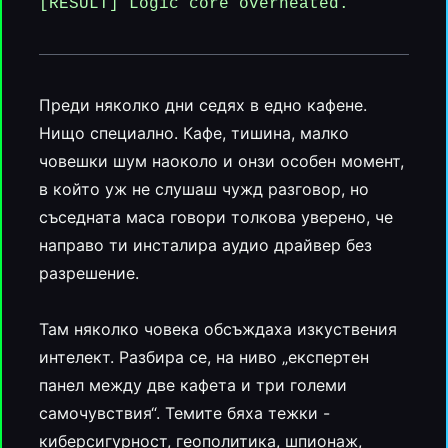
[RESULT] Logic core overheated.
Преди няколко дни седях в едно кафене.
Нищо специално. Кафе, тишина, малко
човешки шум наоколо и онзи особен момент,
в който уж не слушаш чужд разговор, но
съседната маса говори толкова уверено, че
направо ти инсталира аудио драйвер без
разрешение.
Там няколко човека обсъждаха изкуствения
интелект. Разбира се, на ниво „експертен
панел между две кафета и три големи
самочувствия“. Темите бяха тежки -
киберсигурност, геополитика, шпионаж,