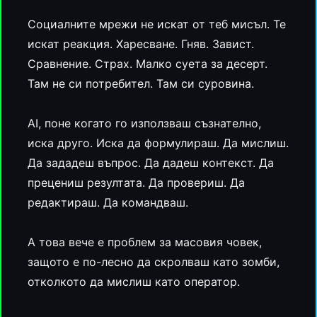
Социалните мрежи не искат от теб мисъл. Те
искат реакция. Харесване. Гняв. Завист.
Сравнение. Страх. Малко суета за десерт.
Там не си потребител. Там си суровина.
AI, поне когато го използваш съзнателно,
иска друго. Иска да формулираш. Да мислиш.
Да зададеш въпрос. Да дадеш контекст. Да
прецениш резултата. Да провериш. Да
редактираш. Да командваш.
А това вече е проблем за масовия човек,
защото е по-лесно да скролваш като зомби,
отколкото да мислиш като оператор.