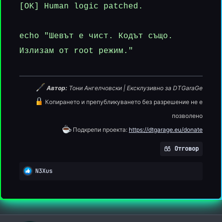
[OK] Human logic patched.
echo "Шевът е чист. Кодът също.
Излизам от root режим."
Автор:
Тони Ангелчовски | Ексклузивно за DTGaraGe
Копирането и препубликуването без разрешение не е
позволено
Подкрепи проекта:
https://dtgarage.eu/donate
Отговор
R
N3Xus
e
a
c
t
i