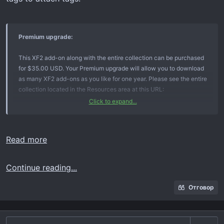
Premium upgrade:
This XF2 add-on along with the entire collection can be purchased
for $35.00 USD. Your Premium upgrade will allow you to download
as many XF2 add-ons as you like for one year. Please see the entire
collection located in the Resources area at this URL:
Click to expand...
https://www.xf2addons.com/
Description:
Read more
Converts media gallery tags to...
Click to expand...
Continue reading...
Отговор