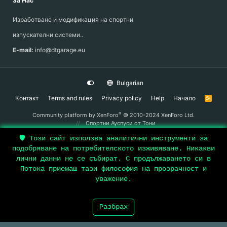
За Нас
Изработване и модификация на спортни
изпускателни системи..
E-mail:
info@dtgarage.eu
Bulgarian
Контакт
Terms and rules
Privacy policy
Help
Начало
R
S
S
®
Community platform by XenForo
© 2010-2024 XenForo Ltd.
Спортни Ауспуси
от Тони
🛡️ Този сайт използва аналитични инструменти за
подобряване на потребителското изживяване. Никакви
Top
лични данни не се събират. С продължаването си в
Потока приемаш тази философия на прозрачност и
Bott
уважение.
Разбрах
Форуми
Какво Е Ново
Log In
Register
Search