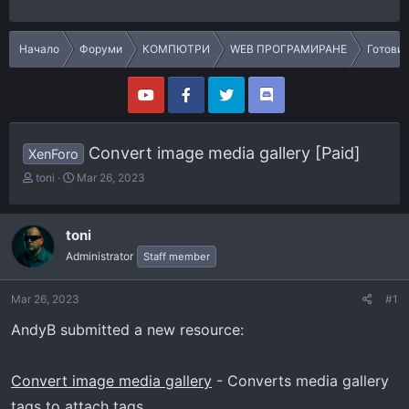
Начало
Форуми
КОМПЮТРИ
WEB ПРОГРАМИРАНЕ
Готови
Convert image media gallery [Paid]
XenForo
T
S
toni
Mar 26, 2023
h
t
r
a
e
r
toni
a
t
Administrator
Staff member
d
d
s
a
t
t
Mar 26, 2023
#1
a
e
r
AndyB submitted a new resource:
t
e
r
Convert image media gallery
- Converts media gallery
tags to attach tags.