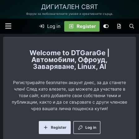
ДИГИТАЛЕН СВЯТ
Форум за любознателните умове и креативните сърца.
Log in
Register
DTGaraGe |
Автомобили, Офроуд,
Заваряване, Linux, AI
Регистрирайте безплатен акаунт днес, за да станете
член! След като влезете, ще можете да участвате в
този сайт, като добавяте свои собствени теми и
публикации, както и да се свързвате с други членове
чрез вашата лична пощенска кутия!
Register
Log in