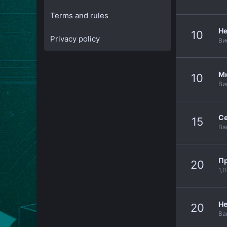
Terms and rules
Не
10
Privacy policy
Ви
Мн
10
Ви
Се
15
Ва
П
20
1,
Не
20
Ва