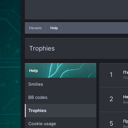
Начало
Help
Trophies
Help
П
1
По
Smilies
Ня
BB codes
2
Ви
Trophies
Пр
5
Cookie usage
Ви