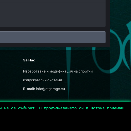
За Нас
Изработване и модификация на спортни
изпускателни системи..
E-mail:
info@dtgarage.eu
ни не се събират. С продължаването си в Потока приемаш
акт
Terms and rules
Privacy policy
Help
Начало
R
S
S