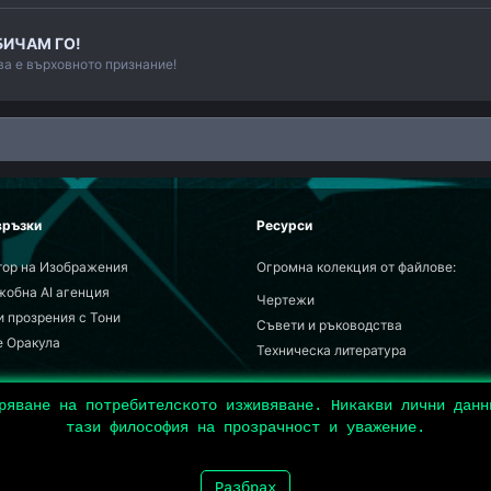
БИЧАМ ГО!
ва е върховното признание!
връзки
Ресурси
тор на Изображения
Огромна колекция от файлове:
жобна AI агенция
Чертежи
 прозрения с Тони
Съвети и ръководства
е Оракула
Техническа литература
бряване на потребителското изживяване. Никакви лични дан
Конт
тази философия на прозрачност и уважение.
портни Ауспуси
от Тони
Разбрах