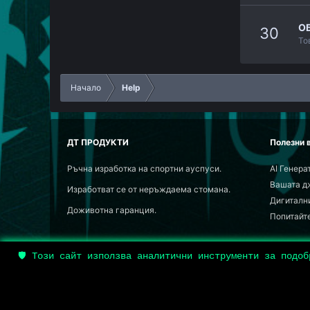
О
30
То
Начало
Help
ДТ ПРОДУКТИ
Полезни 
Ръчна изработка на спортни ауспуси.
AI Генера
Вашата д
Изработват се от неръждаема стомана.
Дигитални
Доживотна гаранция.
Попитайт
🛡️ Този сайт използва аналитични инструменти за подо
Bulgarian
®
Community platform by XenForo
© 2010-2024 XenForo Ltd.
С