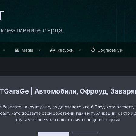
Т
 креативните сърца.
Media
Ресурси
Upgrades VIP
TGaraGe | Автомобили, Офроуд, Заварява
 безплатен акаунт днес, за да станете член! След като влезете
 сайт, като добавяте свои собствени теми и публикации, както и 
други членове чрез вашата лична пощенска кутия!