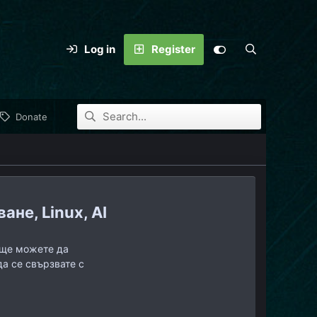
Log in
Register
Donate
не, Linux, AI
, ще можете да
да се свързвате с