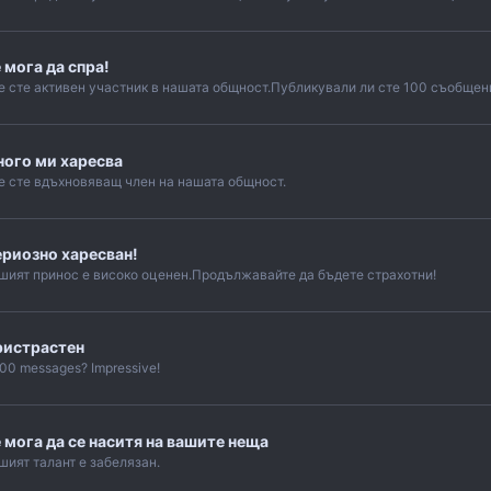
 мога да спра!
е сте активен участник в нашата общност.Публикували ли сте 100 съобщени
ого ми харесва
е сте вдъхновяващ член на нашата общност.
риозно харесван!
шият принос е високо оценен.Продължавайте да бъдете страхотни!
ристрастен
000 messages? Impressive!
 мога да се наситя на вашите неща
шият талант е забелязан.