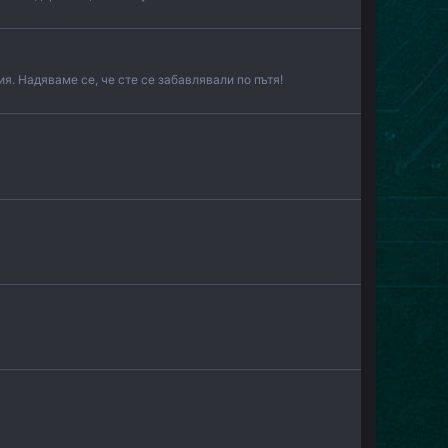
я. Надяваме се, че сте се забавлявали по пътя!