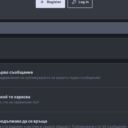
Register
Log in
ърво съобщение
здравления за публикуването на вашето първо съобщение!
кой те харесва
е сте на правилния път!
одължава да се връща
е сте редовен участник в нашата общност. Публикували сте 30 съобщения. Б