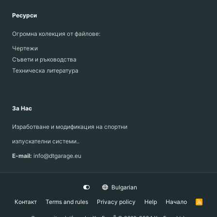
Ресурси
Огромна колекция от файлове:
Чертежи
Съвети и ръководства
Техническа литература
За Нас
Изработване и модификация на спортни
изпускателни системи..
E-mail:
info@dtgarage.eu
Bulgarian
Контакт
Terms and rules
Privacy policy
Help
Начало
R
S
S
®