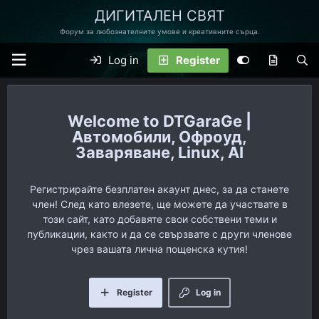
ДИГИТАЛЕН СВЯТ
Форум за любознателните умове и креативните сърца.
Log in
Register
DTGaraGe |
Автомобили, Офроуд,
Заваряване, Linux, AI
Регистрирайте безплатен акаунт днес, за да станете
член! След като влезете, ще можете да участвате в
този сайт, като добавяте свои собствени теми и
публикации, както и да се свързвате с други членове
чрез вашата лична пощенска кутия!
Register
Log in