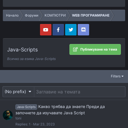
Начало
Форуми
КОМПЮТРИ
WEB ПРОГРАМИРАНЕ
Java-Scripts
Публикуване на тема
Всичко за езика Java-Scripts
Filters
(No prefix)
Какво трябва да знаете Преди да
Java-Scripts
започнете да изучавате Java Script
toni
Replies
1
Mar 23, 2023