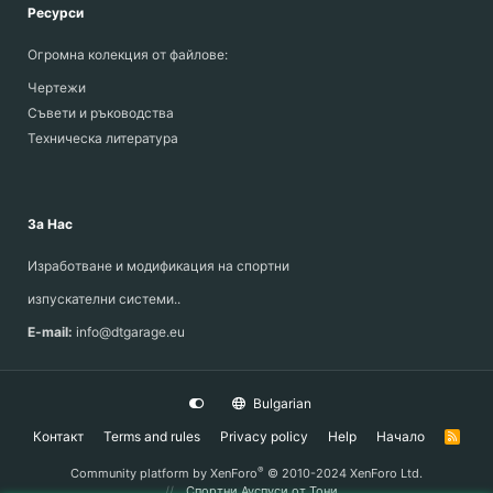
Ресурси
Огромна колекция от файлове:
Чертежи
Съвети и ръководства
Техническа литература
За Нас
Изработване и модификация на спортни
изпускателни системи..
E-mail:
info@dtgarage.eu
Bulgarian
Контакт
Terms and rules
Privacy policy
Help
Начало
R
S
S
®
Community platform by XenForo
© 2010-2024 XenForo Ltd.
Спортни Ауспуси
от Тони