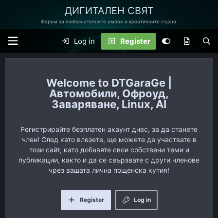
ДИГИТАЛЕН СВЯТ
Форум за любознателните умове и креативните сърца.
Log in
Register
DTGaraGe |
Автомобили, Офроуд,
Заваряване, Linux, AI
Регистрирайте безплатен акаунт днес, за да станете
член! След като влезете, ще можете да участвате в
този сайт, като добавяте свои собствени теми и
публикации, както и да се свързвате с други членове
чрез вашата лична пощенска кутия!
Register
Log in