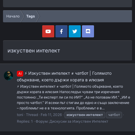
Начало
Tags
изкуствен интелект
⚡ Изкуствен интелект ≠ чатбот | Голямото
AI
объркване, което държи хората в илюзия
⚡ Изкуствен интелект ≠ чатбот | Голямото объркване, което
държи хората в илюзия Напоследък чувам три изречения
постоянно: „Ти експерт ли си по ИИ?“ „Аз не ползвам ИИ.“ „ИИ е
просто чатбот.“ И всеки път стигам до едно и също заключение
– проблемът не е в технологията. Проблемът е в...
toni
Thread
Feb 11, 2026
изкуствен
интелект
чатбот
Replies: 1
Форум:
Дискусии за Изкуствен Интелект