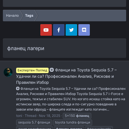
Начало
Tags
фланец лагери
🛞 Фланци на Toyota Sequoia 5.7 –
Експертен Поглед
Удачни ли са? Професионален Анализ, Рискове и
Правилен Избор
🛞 Фланци на Toyota Sequoia 5.7 – Удачни ли са? Професионален
Анализ, Рискове и Правилен Избор Toyota Sequoia 5.7 i-Force е
огромен, тежък и стабилен SUV. Но когато искаш стойка като на
истински звяр, по-широка следа и по-сигурно поведение в
завои или офроуд – фланците изглеждат като логичен...
toni
Thread
Nov 18, 2025
5x150
фланец
sequoia 5.7 фланци
toyota tundra фланци
джип модификации
фланец
лагери
фланци toyota