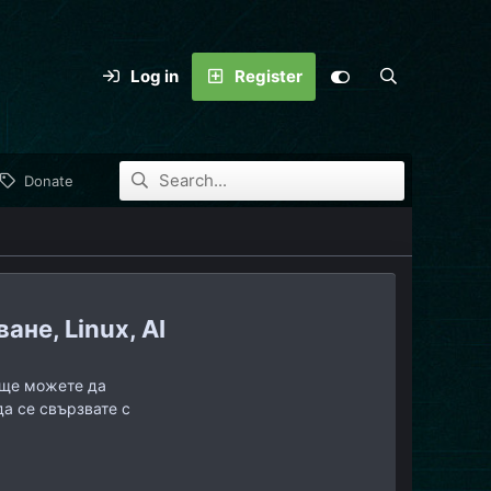
Log in
Register
Donate
не, Linux, AI
, ще можете да
да се свързвате с