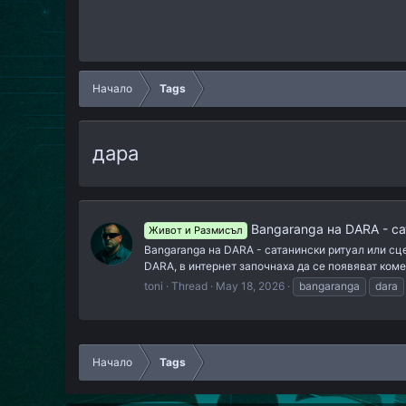
Начало
Tags
дара
Bangaranga на DARA - са
Живот и Размисъл
Bangaranga на DARA - сатанински ритуал или сц
DARA, в интернет започнаха да се появяват комент
toni
Thread
May 18, 2026
bangaranga
dara
Начало
Tags