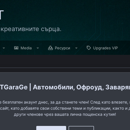
Т
 креативните сърца.
Media
Ресурси
Upgrades VIP
TGaraGe | Автомобили, Офроуд, Заварява
 безплатен акаунт днес, за да станете член! След като влезете
 сайт, като добавяте свои собствени теми и публикации, както и 
други членове чрез вашата лична пощенска кутия!