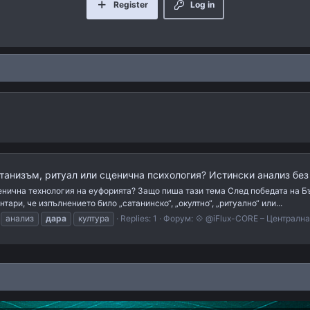
Register
Log in
танизъм, ритуал или сценична психология? Истински анализ без
енична технология на еуфорията? Защо пиша тази тема След победата на Бъл
ари, че изпълнението било „сатанинско“, „окултно“, „ритуално“ или...
анализ
дара
култура
Replies: 1
Форум:
💠 @iFlux-CORE – Централн