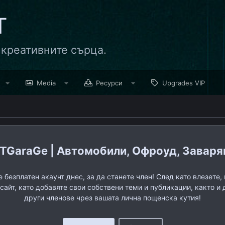
Т
 креативните сърца.
Media
Ресурси
Upgrades VIP
TGaraGe | Автомобили, Офроуд, Заварява
 безплатен акаунт днес, за да станете член! След като влезете
 сайт, като добавяте свои собствени теми и публикации, както и 
други членове чрез вашата лична пощенска кутия!