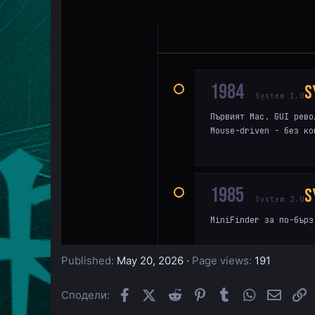
Published
May 20, 2026
Page views
191
Facebook
X (Twitter)
Reddit
Pinterest
Tumblr
WhatsApp
Email
L
Сподели: