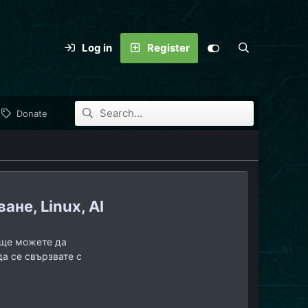
Log in
Register
Donate
не, Linux, AI
, ще можете да
да се свързвате с