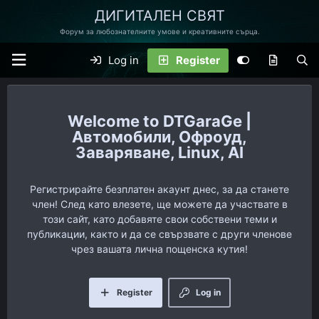
ДИГИТАЛЕН СВЯТ
Форум за любознателните умове и креативните сърца.
Log in
Register
DTGaraGe |
Автомобили, Офроуд,
Заваряване, Linux, AI
Регистрирайте безплатен акаунт днес, за да станете
член! След като влезете, ще можете да участвате в
този сайт, като добавяте свои собствени теми и
публикации, както и да се свързвате с други членове
чрез вашата лична пощенска кутия!
Register
Log in