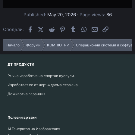
Published
May 20, 2026
Page views
86
Facebook
X (Twitter)
Reddit
Pinterest
Tumblr
WhatsApp
Email
Link
Сподели:
Начало
Форуми
КОМПЮТРИ
Операционни системи и софтуер
ДТ ПРОДУКТИ
Ръчна изработка на спортни ауспуси.
Изработват се от неръждаема стомана.
Доживотна гаранция.
Полезни връзки
AI Генератор на Изображения