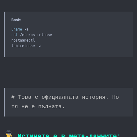
Bash:
uname
cat
 /etc/os-release 

hostnamectl 

lsb_release -a
# Това е официалната история. Но
тя не е пълната.
Истината е в мета-данните: