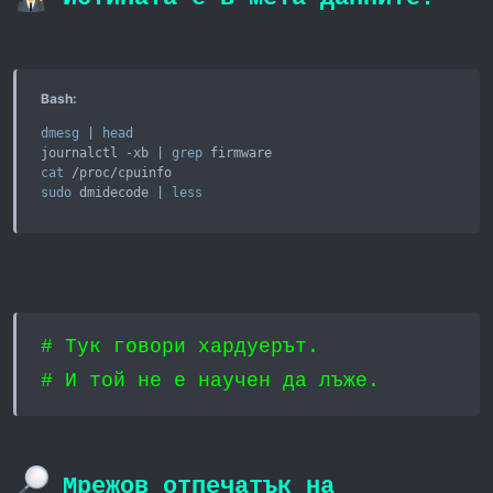
Bash:
dmesg
|
head
journalctl -xb 
|
grep
cat
sudo
 dmidecode 
|
less
# Тук говори хардуерът.
# И той не е научен да лъже.
Мрежов отпечатък на