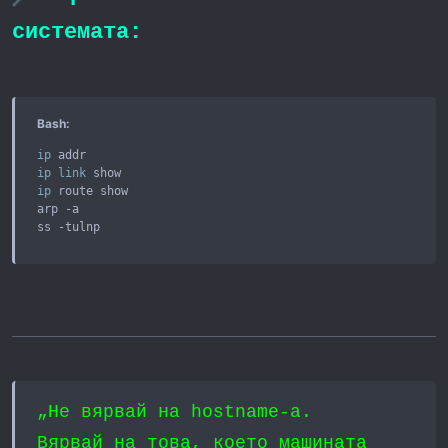
системата:
Bash:
ip
ip
link
ip
 route show 

arp -a 

ss -tulnp
„Не вярвай на hostname-а.
Вярвай на това, което машината