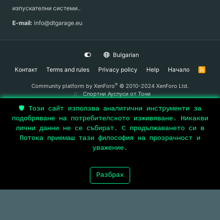
изпускателни системи..
E-mail:
info@dtgarage.eu
Bulgarian
Контакт
Terms and rules
Privacy policy
Help
Начало
R
S
S
®
Community platform by XenForo
© 2010-2024 XenForo Ltd.
Спортни Ауспуси
от Тони
🛡️ Този сайт използва аналитични инструменти за
подобряване на потребителското изживяване. Никакви
Top
лични данни не се събират. С продължаването си в
Потока приемаш тази философия на прозрачност и
Bott
уважение.
Разбрах
Форуми
Какво Е Ново
Log In
Register
Search