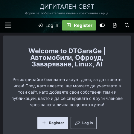
ДИГИТАЛЕН СВЯТ
Форум за любознателните умове и креативните сърца.
Log in
Register
DTGaraGe |
Автомобили, Офроуд,
Заваряване, Linux, AI
Регистрирайте безплатен акаунт днес, за да станете
член! След като влезете, ще можете да участвате в
този сайт, като добавяте свои собствени теми и
публикации, както и да се свързвате с други членове
чрез вашата лична пощенска кутия!
Register
Log in