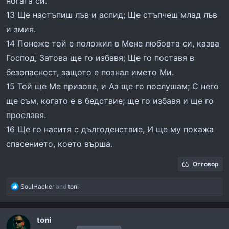
ногата си.
13 Ще настъпиш лъв и аспид; Ще стъпчеш млад лъв
и змия.
14 Понеже той е положил в Мене любовта си, казва
Господ, Затова ще го избавя; Ще го поставя в
безопасност, защото е познал името Ми.
15 Той ще Ме призове, и Аз ще го послушам; С него
ще съм, когато е в бедствие; ще го избавя и ще го
прославя.
16 Ще го наситя с дългоденствие, И ще му покажа
спасението, което върша.
Отговор
R
SoulHacker
and
toni
e
a
c
toni
t