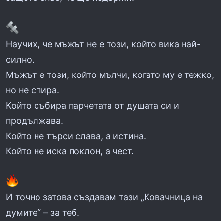
Научих, че мъжът не е този, който вика най-
силно.
Мъжът е този, който мълчи, когато му е тежко,
но не спира.
Който събира парчетата от душата си и
продължава.
Който не търси слава, а истина.
Който не иска поклон, а чест.
И точно затова създавам тази „Ковачница на
думите“ – за теб.