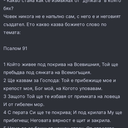
- Какво стана как се измъкнах от "дупката" в която
бях?
Човек никога не е напълно сам, с него е и неговият
създател. Ето какво казва божието слово по
темата:
Псалом 91
1 Който живее под покрива на Всевишния, Той ще
пребъдва под сянката на Всемогъщия.
2 Ще казвам за Господа: Той е прибежище мое и
крепост моя, Бог мой, на Когото уповавам.
3 Защото Той ще те избавя от примката на ловеца
И от гибелен мор.
4 С перата Си ще те покрива; И под крилата Му ще
прибегнеш; Неговата вярност е щит и закрила.