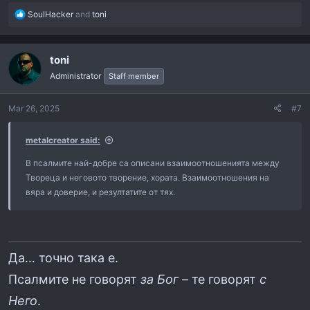
R
SoulHacker
and
toni
Силата на вярата не е в шумното
e
изповядване, а в тихото присъствие,
a
c
когато всичко друго е мрак.
toni
t
i
Administrator
Staff member
Благодаря, че го напомни.
o
n
Mar 26, 2025
#7
s
:
metalcreator said:
В псалмите най-добре са описани взаимоотношенията между
Твореца и неговото творение, хората. Взаимоотношения на
вяра и доверие, и резултатите от тях.
Да… точно така е.
Псалмите не говорят
за Бог
– те говорят
с
Него
.