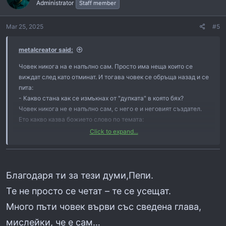
i
Administrator
Staff member
o
n
Mar 25, 2025
#5
s
:
metalcreator said:
Човек никога на е напълно сам. Просто има неща които се
виждат след като отминат. И тогава човек се обръща назад и се
пита:
- Какво стана как се измъкнах от "дупката" в която бях?
Човек никога не е напълно сам, с него е и неговият създател.
Ето какво казва божието слово по темата:
Click to expand...
Псалом 91
1 Който живее под покрива на Всевишния, Той ще пребъдва под
сянката на Всемогъщия.
Благодаря ти за тези думи,Пепи.
2 Ще казвам за Господа: Той е прибежище мое и крепост моя,
Те не просто се четат – те се усещат.
Бог мой, на Когото уповавам.
3 Защото Той ще те избавя от примката на ловеца И от гибелен
Много пъти човек върви със сведена глава,
мор.
мислейки, че е сам…
4 С перата Си ще те покрива; И под крилата Му ще прибегнеш;