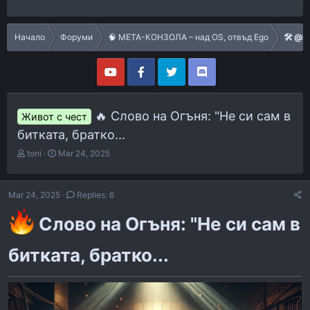
Начало
Форуми
🧠 МЕТА-КОНЗОЛА – над OS, отвъд Ego
🛠️ @i
🔥 Слово на Огъня: "Не си сам в
Живот с чест
битката, братко...
T
S
toni
Mar 24, 2025
h
t
r
a
e
r
Mar 24, 2025
Replies: 6
a
t
d
d
Слово на Огъня: "Не си сам в
s
a
t
t
битката, братко...
a
e
r
t
e
r