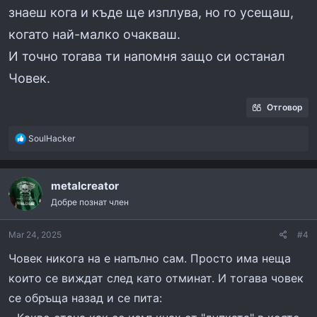
знаеш кога и къде ще изплува, но го усещаш,
когато най-малко очакваш.
И точно тогава ти напомня защо си останал
Човек.
Отговор
R
SoulHacker
e
a
c
metalcreator
t
i
Добре познат член
o
n
Mar 24, 2025
#4
s
:
Човек никога на е напълно сам. Просто има неща
които се виждат след като отминат. И тогава човек
се обръща назад и се пита: