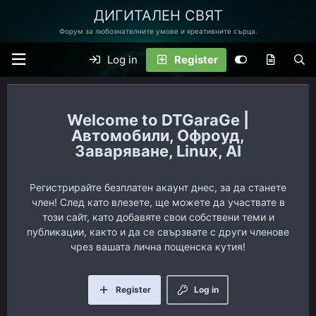
ДИГИТАЛЕН СВЯТ
Форум за любознателните умове и креативните сърца.
Log in
Register
DTGaraGe |
Автомобили, Офроуд,
Заваряване, Linux, AI
Регистрирайте безплатен акаунт днес, за да станете
член! След като влезете, ще можете да участвате в
този сайт, като добавяте свои собствени теми и
публикации, както и да се свързвате с други членове
чрез вашата лична пощенска кутия!
Register
Log in