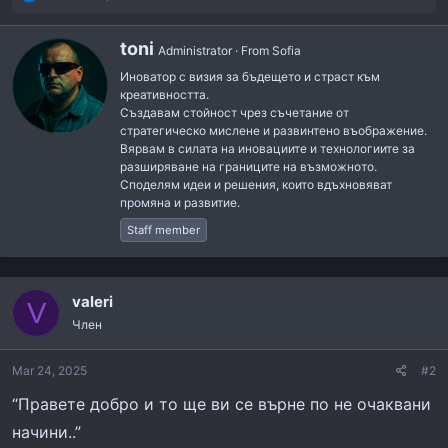
e
a
W
toni
c
Administrator
·
From
Sofia
r
t
Иноватор с визия за бъдещето и страст към
i
i
креативността.
t
o
Създавам стойност чрез съчетание от
t
n
стратегическо мислене и развинтено въображение.
e
s
Вярвам в силата на иновациите и технологиите за
n
:
разширяване на границите на възможното.
b
Споделям идеи и решения, които вдъхновяват
y
промяна и развитие.
Staff member
valeri
V
Член
Mar 24, 2025
#2
“Правете добро и то ще ви се върне по не очаквани
начини..”