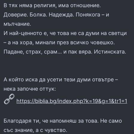
В тях няма религия, има отношение.
Доверие. Болка. Надежда. Понякога – и
мълчание.
И най-ценното е, че това не са думи на светци
– а на хора, минали през всичко човешко.
Падане, страх, срам… и пак вяра. Истинската.
А който иска да усети тези думи отвътре –
нека започне оттук:
https://biblia.bg/index.php?k=19&g=1&tr1=1
Благодаря ти, че напомняш за това. Не само
със знание, а с чувство.