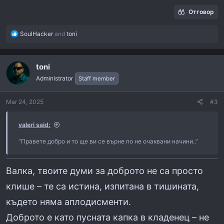
Отговор
R
SoulHacker
and
toni
e
a
c
toni
t
i
Administrator
Staff member
o
n
Mar 24, 2025
#3
s
:
valeri said:
“Правете добро и то ще ви се върне по не очаквани начини..”
Валка, твоите думи за доброто не са просто
клише – те са истина, изпитана в тишината,
където няма аплодисменти.
Доброто е като пусната капка в кладенец – не