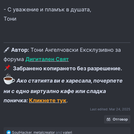
- С уважение и пламък в душата,
Тони
🖋
Автор:
Тони Ангелчовски Ексклузивно за
форума
Дигитален Свят
Забранено копирането без разрешение.
Ако статията ви е харесала, почерпете
ни с едно виртуално кафе или сладка
поничка:
Кликнете тук
.
Last edited:
Mar 24, 2025
Отговор
R
SoulHacker
,
metalcreator
and
valeri