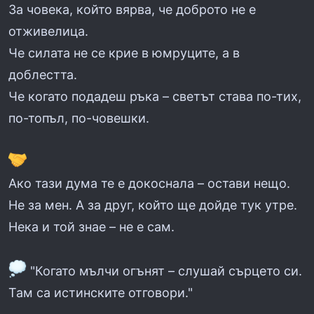
За човека, който вярва, че доброто не е
отживелица.
Че силата не се крие в юмруците, а в
доблестта.
Че когато подадеш ръка – светът става по-тих,
по-топъл, по-човешки.
Ако тази дума те е докоснала – остави нещо.
Не за мен. А за друг, който ще дойде тук утре.
Нека и той знае – не е сам.
"Когато мълчи огънят – слушай сърцето си.
Там са истинските отговори."