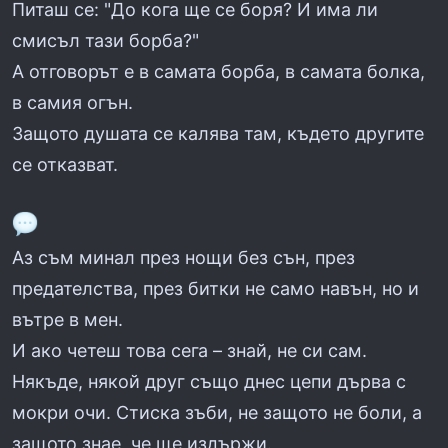
Питаш се: "До кога ще се боря? И има ли
смисъл тази борба?"
А отговорът е в самата борба, в самата болка,
в самия огън.
Защото душата се калява там, където другите
се отказват.
Аз съм минал през нощи без сън, през
предателства, през битки не само навън, но и
вътре в мен.
И ако четеш това сега – знай, не си сам.
Някъде, някой друг също днес цепи дърва с
мокри очи. Стиска зъби, не защото не боли, а
защото знае, че ще издържи.