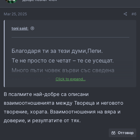
когато е в бедствие; ще го избавя и ще го прославя.
o
16 Ще го наситя с дългоденствие, И ще му покажа спасението,
n
Mar 25, 2025
#6
s
което върша.
:
toni said:
Благодаря ти за тези думи,Пепи.
Те не просто се четат – те се усещат.
Много пъти човек върви със сведена
глава, мислейки, че е сам…
Click to expand...
А после, когато бурята отмине, разбира,
В псалмите най-добре са описани
че
някой го е държал, без да се вижда
.
взаимоотношенията между Твореца и неговото
Псалом 91 е като светлина в мъглата – не
творение, хората. Взаимоотношения на вяра и
те ослепява, а ти показва, че пътят още е
доверие, и резултатите от тях.
там.
Отговор