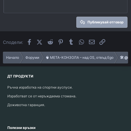
Heading 1
Outdent
12
Courier New
Align right
Heading 2
15
Georgia
Justify text
Heading 3
Публикувай отговор
18
Tahoma
22
Times New Roman
Facebook
X (Twitter)
Reddit
Pinterest
Tumblr
WhatsApp
Email
Link
Сподели:
26
Trebuchet MS
Verdana
Начало
Форуми
🧠 МЕТА-КОНЗОЛА – над OS, отвъд Ego
🛠️ @i
ДТ ПРОДУКТИ
Ръчна изработка на спортни ауспуси.
Изработват се от неръждаема стомана.
Доживотна гаранция.
Полезни връзки