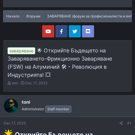
Начало
Форуми
ЗАВАРЯВАНЕ (форум за професионалисти и енту
🌟 Открийте Бъдещето на
заваряване
Заваряването-Фрикционно Заваряване
(FSW) на Алуминий 🛠️ - Революция в
Индустрията! 💥
T
S
toni
Dec 17, 2023
h
t
r
a
e
r
toni
a
t
Administrator
Staff member
d
d
s
a
t
t
Dec 17, 2023
#1
a
e
r
Открийте Бъдещето на