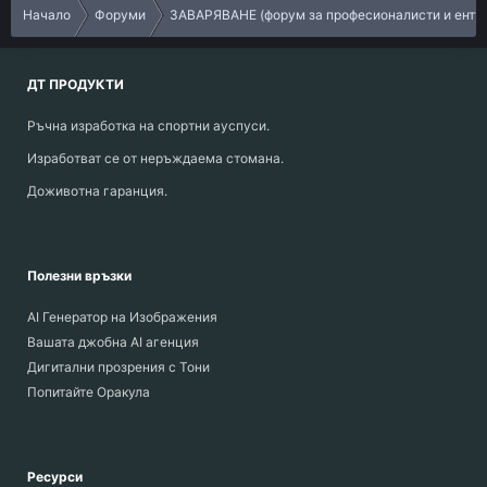
Начало
Форуми
ЗАВАРЯВАНЕ (форум за професионалисти и енту
ДТ ПРОДУКТИ
Ръчна изработка на спортни ауспуси.
Изработват се от неръждаема стомана.
Доживотна гаранция.
Полезни връзки
AI Генератор на Изображения
Вашата джобна AI агенция
Дигитални прозрения с Тони
Попитайте Оракула
Ресурси