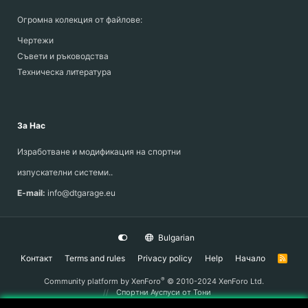
Огромна колекция от файлове:
Чертежи
Съвети и ръководства
Техническа литература
За Нас
Изработване и модификация на спортни
изпускателни системи..
E-mail:
info@dtgarage.eu
Bulgarian
Контакт
Terms and rules
Privacy policy
Help
Начало
R
S
S
®
Community platform by XenForo
© 2010-2024 XenForo Ltd.
Спортни Ауспуси
от Тони