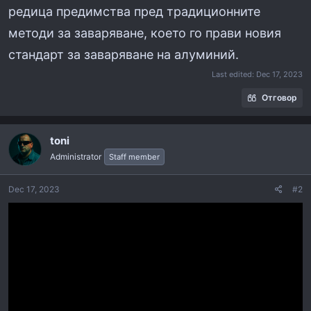
редица предимства пред традиционните
методи за заваряване, което го прави новия
стандарт за заваряване на алуминий.
Last edited:
Dec 17, 2023
Отговор
toni
Administrator
Staff member
Dec 17, 2023
#2