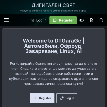
ДИГИТАЛЕН СВЯТ
Форум за любознателните умове и креативните сърца.
Log in
Register
DTGaraGe |
Автомобили, Офроуд,
Заваряване, Linux, AI
Регистрирайте безплатен акаунт днес, за да станете
член! След като влезете, ще можете да участвате в
този сайт, като добавяте свои собствени теми и
публикации, както и да се свързвате с други членове
чрез вашата лична пощенска кутия!
Register
Log in