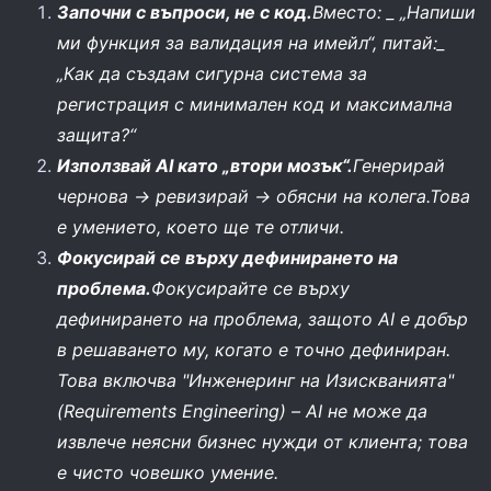
Започни с въпроси, не с код.
Вместо: _ „Напиши
ми функция за валидация на имейл“, питай:_
„Как да създам сигурна система за
регистрация с минимален код и максимална
защита?“
Използвай AI като „втори мозък“.
Генерирай
чернова → ревизирай → обясни на колега.Това
е умението, което ще те отличи.
Фокусирай се върху дефинирането на
проблема.
Фокусирайте се върху
дефинирането на проблема, защото AI е добър
в решаването му, когато е точно дефиниран.
Това включва "Инженеринг на Изискванията"
(Requirements Engineering) – AI не може да
извлече неясни бизнес нужди от клиента; това
е чисто човешко умение.