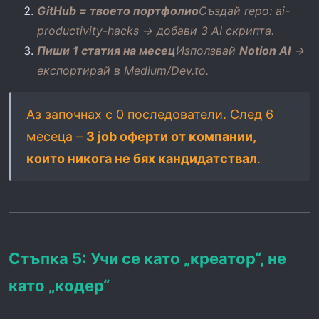
GitHub = твоето портфолио
Създай repo: ai-
productivity-hacks → добави 3 AI скрипта.
Пиши 1 статия на месец
Използвай
Notion AI
→
експортирай в Medium/Dev.to.
Аз започнах с 0 последователи. След 6
месеца –
3 job оферти от компании,
които никога не бях кандидатствал
.
Стъпка 5: Учи се като „креатор“, не
като „кодер“