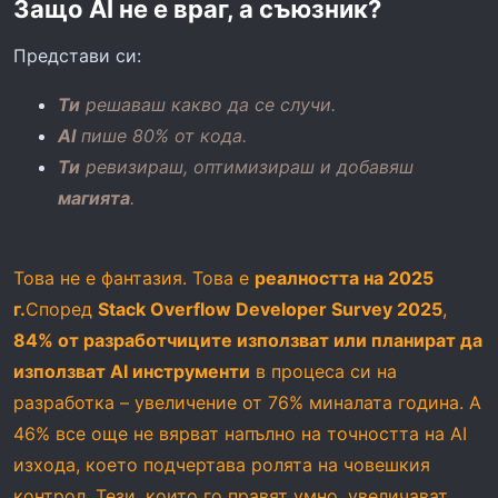
Защо AI не е враг, а съюзник?
Представи си:
Ти
решаваш какво да се случи.
AI
пише 80% от кода.
Ти
ревизираш, оптимизираш и добавяш
магията
.
Това не е фантазия. Това е
реалността на 2025
г.
Според
Stack Overflow Developer Survey 2025
,
84% от разработчиците използват или планират да
използват AI инструменти
в процеса си на
разработка – увеличение от 76% миналата година. А
46% все още не вярват напълно на точността на AI
изхода, което подчертава ролята на човешкия
контрол. Тези, които го правят умно, увеличават