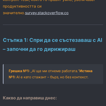
продуктивността си
значително.
survey.stackoverflow.co
Стъпка 1: Спри да се състезаваш с AI
– започни да го
дирижираш
Грешка №1:
„AI ще ми отнеме работата.“
Истина
№1:
AI е като стажант – бърз, но без контекст.
Какво да направиш днес: