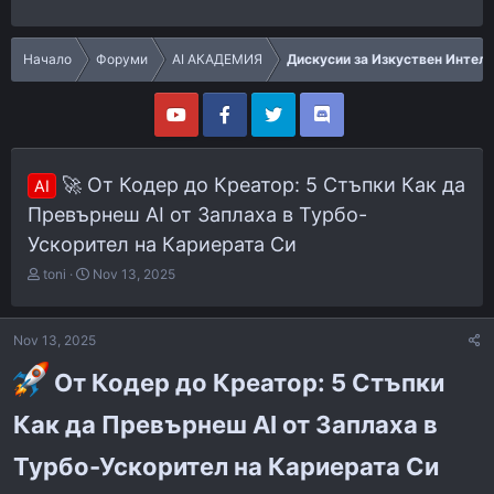
Начало
Форуми
AI АКАДЕМИЯ
Дискусии за Изкуствен Интел
🚀 От Кодер до Креатор: 5 Стъпки Как да
AI
Превърнеш AI от Заплаха в Турбо-
Ускорител на Кариерата Си
T
S
toni
Nov 13, 2025
h
t
r
a
e
r
Nov 13, 2025
a
t
d
d
От Кодер до Креатор: 5 Стъпки
s
a
t
t
Как да Превърнеш AI от Заплаха в
a
e
r
Турбо-Ускорител на Кариерата Си
t
e