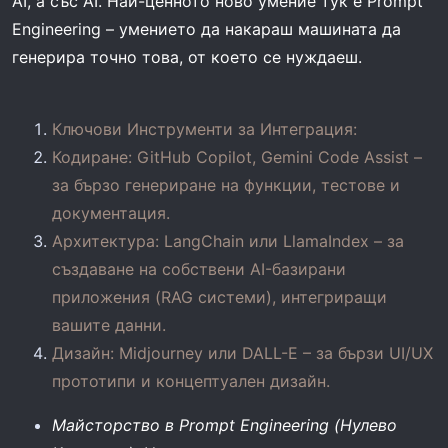
AI, а със AI. Най-ценното ново умение тук е Prompt
Engineering – умението да накараш машината да
генерира точно това, от което се нуждаеш.
Ключови Инструменти за Интеграция:
Кодиране: GitHub Copilot, Gemini Code Assist –
за бързо генериране на функции, тестове и
документация.
Архитектура: LangChain или LlamaIndex – за
създаване на собствени AI-базирани
приложения (RAG системи), интегриращи
вашите данни.
Дизайн: Midjourney или DALL-E – за бързи UI/UX
прототипи и концептуален дизайн.
Майсторство в Prompt Engineering (Нулево