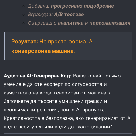
Добавяш
прогресивно подобрение
Вграждаш
A/B тестове
Свързваш с
аналитика
и
персонализация
Резултат:
Не просто форма. А
конверсионна машина
.
Аудит на AI-Генериран Код:
Вашето най-голямо
умение е да сте експерт по сигурността и
качеството на кода, генериран от машината.
Започнете да търсите умишлени грешки и
неоптимални решения, които AI пропуска.
Креативността е безполезна, ако генерираният от AI
код е несигурен или води до "халюцинации".