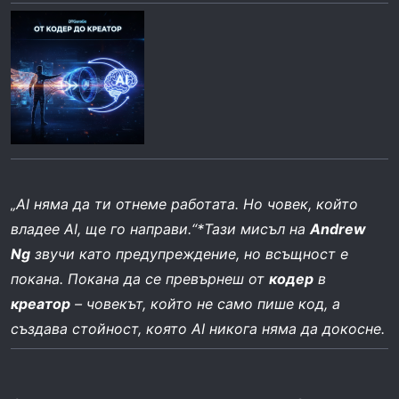
r
„AI няма да ти отнеме работата. Но човек, който
владее AI, ще го направи.“*Тази мисъл на
Andrew
Ng
звучи като предупреждение, но всъщност е
покана. Покана да се превърнеш от
кодер
в
креатор
– човекът, който не само пише код, а
създава стойност, която AI никога няма да докосне.