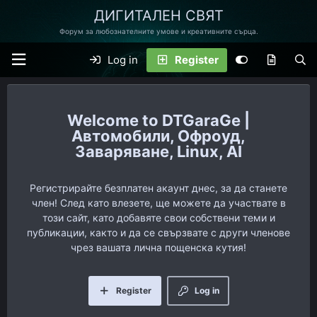
ДИГИТАЛЕН СВЯТ
Форум за любознателните умове и креативните сърца.
Log in
Register
DTGaraGe |
Автомобили, Офроуд,
Заваряване, Linux, AI
Регистрирайте безплатен акаунт днес, за да станете
член! След като влезете, ще можете да участвате в
този сайт, като добавяте свои собствени теми и
публикации, както и да се свързвате с други членове
чрез вашата лична пощенска кутия!
Register
Log in