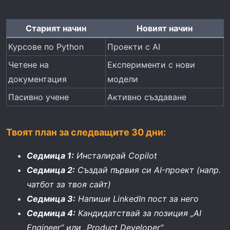
Старият начин
Новият начин
Курсове по Python
Проекти с AI
Четене на
Експерименти с нови
документация
модели
Пасивно учене
Активно създаване
Твоят план за следващите 30 дни:
Седмица 1:
Инсталирай Copilot
Седмица 2:
Създай първия си AI-проект (напр.
чатбот за твоя сайт)
Седмица 3:
Напиши LinkedIn пост за него
Седмица 4:
Кандидатствай за позиция „AI
Engineer“ или „Product Developer“