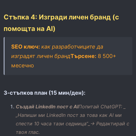
Стъпка 4: Изгради личен бранд (с
помощта на AI)
SEO ключ:
как разработчиците да
изградят личен бранд
Търсене:
8 500+
месечно
3-стъпков план (15 мин/ден):
Създай LinkedIn пост с AI
Попитай ChatGPT: _
„Напиши ми LinkedIn пост за това как AI ми
спести 10 часа тази седмица“_→ Редактирай с
твоя глас.