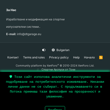
За Нас
Изработване и модификация на спортни
изпускателни системи..
E-mail:
info@dtgarage.eu
Bulgarian
Контакт
Terms and rules
Privacy policy
Help
Начало
R
S
S
®
Community platform by XenForo
© 2010-2024 XenForo Ltd.
Спортни Ауспуси
от Тони
🛡️ Този сайт използва аналитични инструменти за
подобряване на потребителското изживяване. Никакви
Top
лични данни не се събират. С продължаването си в
Потока приемаш тази философия на прозрачност и
Bott
уважение.