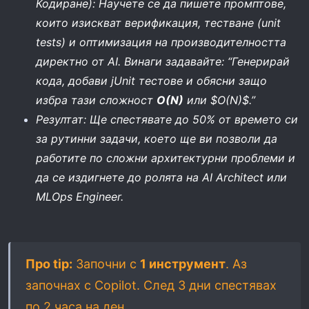
Кодиране): Научете се да пишете промптове,
които изискват верификация, тестване (unit
tests) и оптимизация на производителността
директно от AI. Винаги задавайте: “Генерирай
кода, добави jUnit тестове и обясни защо
избра тази сложност
O(N)
или $O(N)$.”
Резултат: Ще спестявате до 50% от времето си
за рутинни задачи, което ще ви позволи да
работите по сложни архитектурни проблеми и
да се издигнете до ролята на AI Architect или
MLOps Engineer.
Про tip:
Започни с
1 инструмент
. Аз
започнах с Copilot. След 3 дни спестявах
по 2 часа на ден.