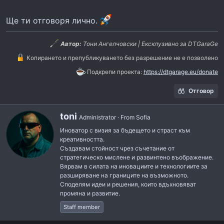
Ще ти отговоря лично.
Автор:
Тони Ангелчовски | Ексклузивно за DTGaraGe
Копирането и препубликуването без разрешение не е позволено
Подкрепи проекта:
https://dtgarage.eu/donate
Отговор
W
toni
Administrator
·
From
Sofia
r
Иноватор с визия за бъдещето и страст към
i
креативността.
t
Създавам стойност чрез съчетание от
t
стратегическо мислене и развинтено въображение.
e
Вярвам в силата на иновациите и технологиите за
n
разширяване на границите на възможното.
b
Споделям идеи и решения, които вдъхновяват
y
промяна и развитие.
Staff member