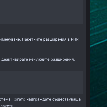
именуване. Пакетните разширения в PHP,
а деактивирате ненужните разширения.
истема. Когато надграждате съществуваща
 пакети.