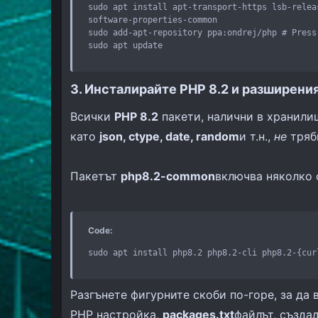
sudo apt install apt-transport-https lsb-relea
software-properties-common

sudo add-apt-repository ppa:ondrej/php # Press
sudo apt update
3. Инсталирайте PHP 8.2 и разширени
Всички
PHP 8.2
пакети, налични в хранили
като
json, ctype, date, random
и т.н.,
не
трябв
Пакетът
php8.2-common
включва няколко 
Code:
sudo apt install php8.2 php8.2-cli php8.2-{cur
Разгънете фигурните скоби по-горе, за д
PHP настройка,
packages.txt
файлът, създа