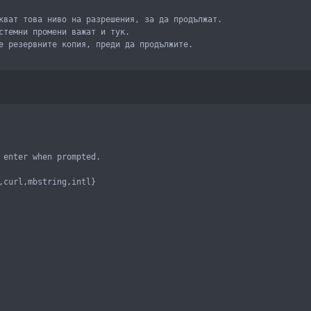
кват това ниво на разрешения, за да продължат.

стемни промени важат и тук.

е резервните копия, преди да продължите.
 enter when prompted.

,curl,mbstring,intl}
