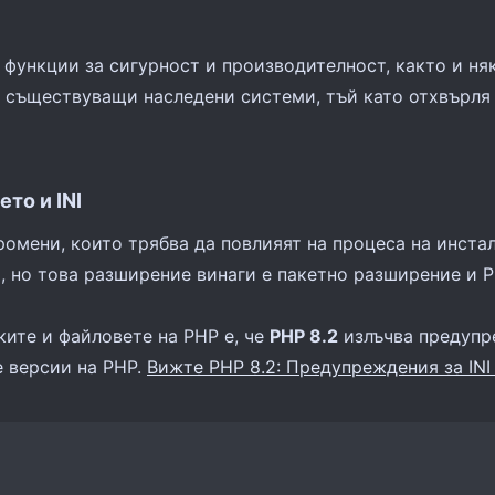
функции за сигурност и производителност, както и ня
 съществуващи наследени системи, тъй като отхвърля 
о и INI​
омени, които трябва да повлияят на процеса на инста
m
, но това разширение винаги е пакетно разширение и 
ките и файловете на PHP е, че
PHP 8.2
излъчва предупр
е версии на PHP.
Вижте PHP 8.2: Предупреждения за INI