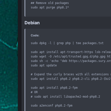
## Remove old packages

sudo apt purge php8.1*
Debian
Code:
sudo dpkg -l | grep php | tee packages.txt

sudo apt install apt-transport-https lsb-relea
sudo wget -O /etc/apt/trusted.gpg.d/php.gpg ht
sudo sh -c 'echo "deb https://packages.sury.or
sudo apt update

# Expand the curly braces with all extensions n
sudo apt install php8.2 php8.2-cli php8.2-{bz2
sudo apt install php8.2-fpm

# OR

# sudo apt install libapache2-mod-php8.2

sudo a2enconf php8.2-fpm
