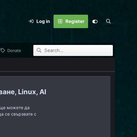
Log in
Register
Donate
не, Linux, AI
, ще можете да
да се свързвате с