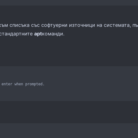
към списъка със софтуерни източници на системата, п
 стандартните
apt
команди.
 enter when prompted.
