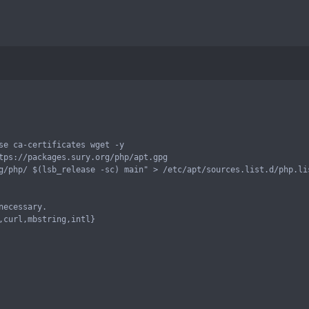
se ca-certificates wget -y

tps://packages.sury.org/php/apt.gpg

g/php/ $(lsb_release -sc) main" > /etc/apt/sources.list.d/php.lis
ecessary.

,curl,mbstring,intl}
