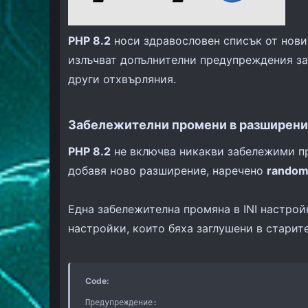
PHP 8.2
носи здравословен списък от нови 
излъчват допълнителни предупреждения за
други отхвърляния.
Забележителни промени в разширениет
PHP 8.2
не включва никакви забележими пр
добавя ново разширение, наречено
rando
Една забележителна промяна в INI настрой
настройки, които бяха заглушени в старит
Code:
Предупреждение:
