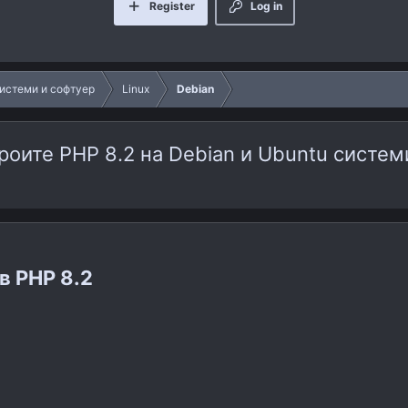
Register
Log in
истеми и софтуер
Linux
Debian
роите PHP 8.2 на Debian и Ubuntu систем
 PHP 8.2​