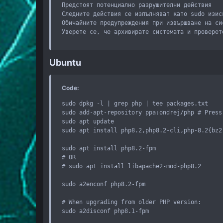
Предстоят потенциално разрушителни действия

Следните действия се изпълняват като sudo изис
Обичайните предупреждения при извършване на си
Уверете се, че архивирате системата и проверет
Ubuntu
Code:
sudo dpkg -l | grep php | tee packages.txt

sudo add-apt-repository ppa:ondrej/php # Press
sudo apt update

sudo apt install php8.2,php8.2-cli,php-8.2{bz2
sudo apt install php8.2-fpm

# OR

# sudo apt install libapache2-mod-php8.2

sudo a2enconf php8.2-fpm

# When upgrading from older PHP version:

sudo a2disconf php8.1-fpm
