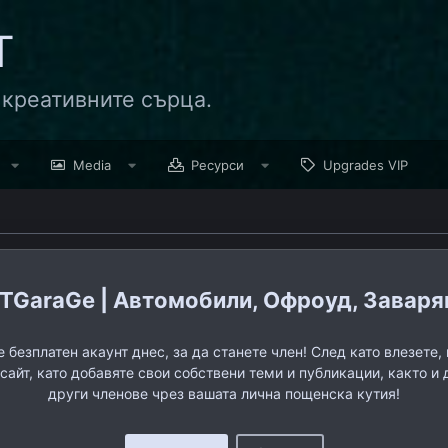
Т
 креативните сърца.
Media
Ресурси
Upgrades VIP
TGaraGe | Автомобили, Офроуд, Заварява
 безплатен акаунт днес, за да станете член! След като влезете
 сайт, като добавяте свои собствени теми и публикации, както и 
други членове чрез вашата лична пощенска кутия!