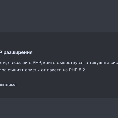
HP разширения
и, свързани с PHP, които съществуват в текущата сист
ра същият списък от пакети на PHP 8.2.
бходима.