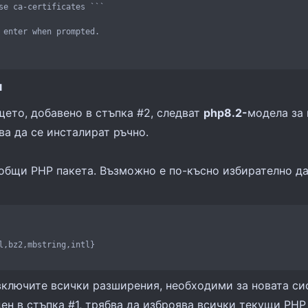
se ca-certificates ```

 enter when prompted.

я
щето, добавено в стъпка #2, следват
php8.2-
модела за 
а да се инсталират ръчно.
общи PHP пакета. Възможно е по-късно избирателно д
l,bz2,mbstring,intl}
а включите всички разширения, необходими за новата с
ден в стъпка #1, трябва да изброява всички текущи PHP