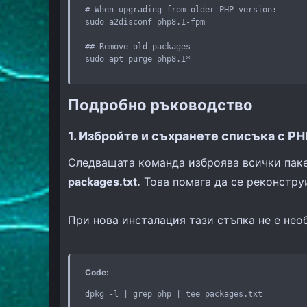
# When upgrading from older PHP version:

sudo a2disconf php8.1-fpm

## Remove old packages

sudo apt purge php8.1*
Подробно ръководство​
1. Избройте и съхранете списъка с P
Следващата команда изброява всички пакет
packages.txt.
Това помага да се реконструи
При нова инсталация тази стъпка не е нео
Code:
dpkg -l | grep php | tee packages.txt