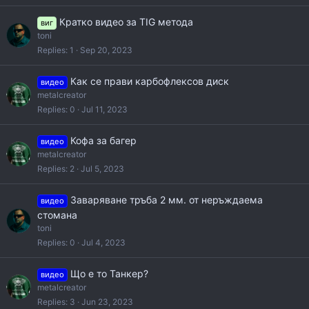
Кратко видео за TIG метода
виг
toni
Replies
1
Sep 20, 2023
Как се прави карбофлексов диск
видео
metalcreator
Replies
0
Jul 11, 2023
Кофа за багер
видео
metalcreator
Replies
2
Jul 5, 2023
Заваряване тръба 2 мм. от неръждаема
видео
стомана
toni
Replies
0
Jul 4, 2023
Що е то Танкер?
видео
metalcreator
Replies
3
Jun 23, 2023