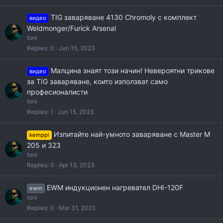
TIG заваряване 4130 Chromoly с комплект
видео
Weldmonger/Furick Arsenal
toni
Replies
0
Jun 15, 2023
Малцина знаят този начин! Невероятни трикове
видео
за TIG заваряване, които използват само
професионалисти
toni
Replies
1
Jun 15, 2023
Изпитайте най-умното заваряване с Master M
kemppi
205 и 323
toni
Replies
0
Apr 13, 2023
EWM индукционен нагревател DHI-120F
ewm
toni
Replies
0
Mar 31, 2023