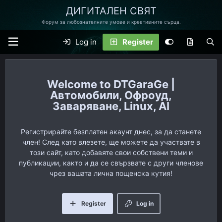
ДИГИТАЛЕН СВЯТ
Форум за любознателните умове и креативните сърца.
Log in
Register
DTGaraGe |
Автомобили, Офроуд,
Заваряване, Linux, AI
Регистрирайте безплатен акаунт днес, за да станете
член! След като влезете, ще можете да участвате в
този сайт, като добавяте свои собствени теми и
публикации, както и да се свързвате с други членове
чрез вашата лична пощенска кутия!
Register
Log in