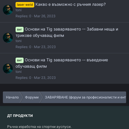
Какво е възможно с ръчния лазер?
laser weld
toni
Replies
0
Mar 26, 2023
Основи на Tig заваряването -- Забавни неща и
виг
трикове обучаващ филм
toni
Replies
0
Mar 23, 2023
Основи на Tig заваряването -- въведение
виг
обучаващ филм
toni
Replies
0
Mar 23, 2023
Начало
Форуми
ЗАВАРЯВАНЕ (форум за професионалисти и енту
ДТ ПРОДУКТИ
Ръчна изработка на спортни ауспуси.