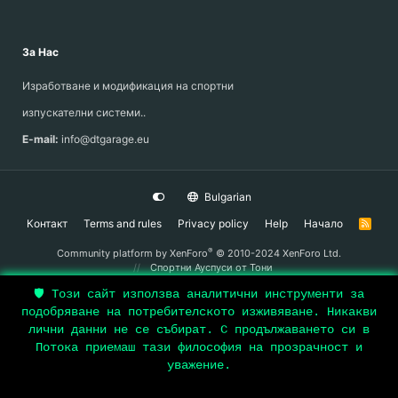
За Нас
Изработване и модификация на спортни
изпускателни системи..
E-mail:
info@dtgarage.eu
Bulgarian
Контакт
Terms and rules
Privacy policy
Help
Начало
R
S
S
®
Community platform by XenForo
© 2010-2024 XenForo Ltd.
Спортни Ауспуси
от Тони
🛡️ Този сайт използва аналитични инструменти за
подобряване на потребителското изживяване. Никакви
Top
лични данни не се събират. С продължаването си в
Потока приемаш тази философия на прозрачност и
Bott
уважение.