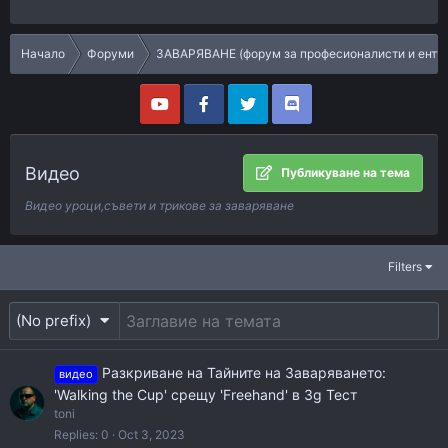
Начало
Форуми
ЗАВАРЯВАНЕ (форум за професионалисти и енту
Видео
Публикуване на тема
Видео уроци,съвети и трикове за заваряване
Filters
(No prefix)
Разкриване на Тайните на Заваряването:
видео
'Walking the Cup' срещу 'Freehand' в 3g Тест
toni
Replies
0
Oct 3, 2023